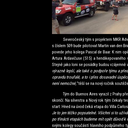
Severočeský tým s projektem MKR Adventure 
s číslem 509 bude pilotovat Martin van den Bri
povede jeho kolega Pascal de Baar. K nim opě
Artura Ardavičuse (515) a hendikepovaného v
Stejně jako loni se posádky budou vzájemně 
výrazně lepší, ale také o podpoře týmu a před
opravdu troufalé, a to i přes dosavadní úspěch
není nemožné,“
těší se na nový ročník soutěž
Tým do Buenos Aires vyrazil z Prahy přes Am
skončí. Na silvestra a Nový rok tým čekaly te
start. Hned na úvod čeká etapa do Villa Car
Je to jen těžko popsatelné. Všichni si to uží
po třinácti etapách budeme mít opět důvod k r
svými kolegy součástí hlavního podpůrného tý