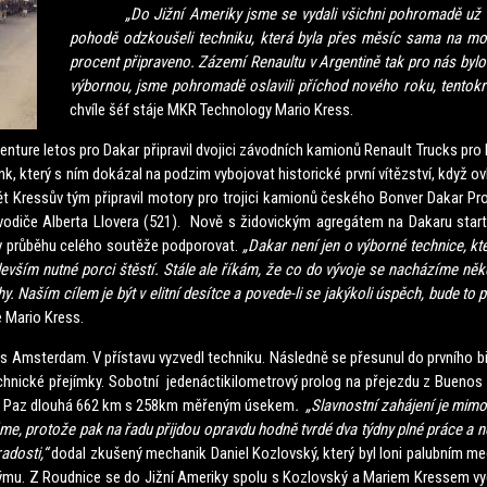
„Do Jižní Ameriky jsme se vydali všichni pohromadě už se
pohodě odzkoušeli techniku, která byla přes měsíc sama na moři.
procent připraveno. Zázemí Renaultu v Argentině tak pro nás byl
výbornou, jsme pohromadě oslavili příchod nového roku, tentokrá
chvíle šéf stáje MKR Technology Mario Kress.
letos pro Dakar připravil dvojici závodních kamionů Renault Trucks pro
nk, který s ním dokázal na podzim vybojovat historické první vítězství, když ovl
t Kressův tým připravil motory pro trojici kamionů českého Bonver Dakar Pro
odiče Alberta Llovera (521). Nově s židovickým agregátem na Dakaru start
v průběhu celého soutěže podporovat.
„Dakar není jen o výborné technice, kt
evším nutné porci štěstí. Stále ale říkám, že co do vývoje se nacházíme někd
y. Naším cílem je být v elitní desítce a povede-li se jakýkoli úspěch, bude to
e Mario Kress.
sterdam. V přístavu vyzvedl techniku. Následně se přesunul do prvního biva
chnické přejímky. Sobotní jedenáctikilometrový prolog na přejezdu z Buenos 
los Paz dlouhá 662 km s 258km měřeným úsekem
. „Slavnostní zahájení je mimořá
váme, protože pak na řadu přijdou opravdu hodně tvrdé dva týdny plné práce a
adosti,“
dodal zkušený mechanik Daniel Kozlovský, který byl loni palubním me
mu. Z Roudnice se do Jižní Ameriky spolu s Kozlovský a Mariem Kressem vyda