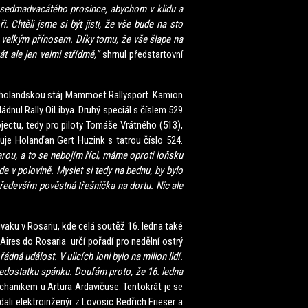
dmadvacátého prosince, abychom v klidu a
 Chtěli jsme si být jisti, že vše bude na sto
o velkým přínosem. Díky tomu, že vše šlape na
t ale jen velmi střídmě,“
shrnul předstartovní
 holandskou stáj Mammoet Rallysport. Kamion
ádnul Rally OiLibya. Druhý speciál s číslem 529
jectu, tedy pro piloty Tomáše Vrátného (513),
uje Holanďan Gert Huzink s tatrou číslo 524.
erou, a to se nebojím říci, máme oproti loňsku
e v polovině. Myslet si tedy na bednu, by bylo
 především pověstná třešnička na dortu. Nic ale
ku v Rosariu, kde celá soutěž 16. ledna také
Aires do Rosaria určí pořadí pro nedělní ostrý
dná událost. V ulicích loni bylo na milion lidí.
 nedostatku spánku. Doufám proto, že 16. ledna
chanikem u Artura Ardavičuse. Tentokrát je se
li elektroinženýr z Lovosic Bedřich Frieser a