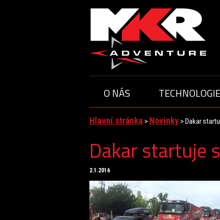
O NÁS
TECHNOLOGI
ČLENOVÉ TÝMU
JEZD
O TÝMU
Hlavní stránka
Novinky
>
>
Dakar start
Dakar startuje
2.1.2016