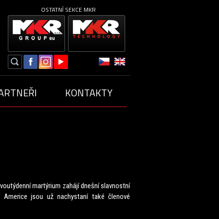
OSTATNÍ SEKCE MKR
ARTNEŘI
KONTAKTY
ZÓNA 2019
SEZÓNA 2018
ZÓNA 2016
SEZÓNA 2015
ž dvoutýdenní martýrium zahájí dnešní slavnostní
ní Americe jsou už nachystaní také členové