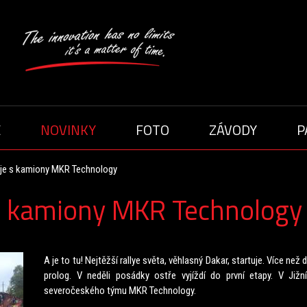
E
NOVINKY
FOTO
ZÁVODY
P
CI
SEZÓNA 2020
SE
SEZÓNA 2021
SEZÓNA 2015
uje s kamiony MKR Technology
SEZÓNA 2017
SE
 s kamiony MKR Technology
SEZÓNA 2014
A je to tu! Nejtěžší rallye světa, věhlasný Dakar, startuje. Více ne
prolog. V neděli posádky ostře vyjíždí do první etapy. V Již
severočeského týmu MKR Technology.