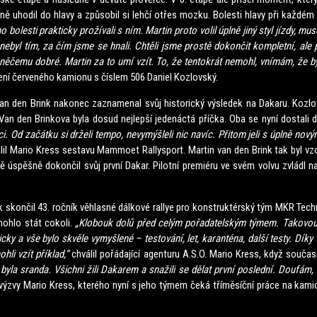
ě uhodil do hlavy a způsobil si lehčí otřes mozku. Bolesti hlavy při každém
 bolesti prakticky prožívali s ním. Martin proto volil úplně jiný styl jízdy, mus
nebyl tím, za čím jsme se hnali. Chtěli jsme prostě dokončit kompletní, ale př
k něčemu dobré. Martin za to umí vzít. To, že tentokrát nemohl, vnímám, že 
ení červeného kamionu s číslem 506 Daniel Kozlovský.
 Brink nakonec zaznamenal svůj historický výsledek na Dakaru. Kozlovs
n den Brinkova byla dosud nejlepší jedenáctá příčka. Oba se nyní dostali
áci. Od začátku si drželi tempo, nevymýšleli nic navíc. Přitom jeli s úplně n
lil Mario Kress sestavu Mammoet Rallysport. Martin van den Brink tak byl v
ě úspěšně dokončil svůj první Dakar. Pilotní premiéru ve svém volvu zvládl
nčil 43. ročník věhlasné dálkové rallye pro konstruktérský tým MKR Tec
mohlo stát cokoli.
„Klobouk dolů před celým pořadatelským týmem. Takovou
cky a vše bylo skvěle vymyšlené – testování, let, karanténa, další testy. Díky
hli vzít příklad,“
chválil pořádající agenturu A.S.O. Mario Kress, když souč
 byla sranda. Všichni žili Dakarem a snažili se dělat první poslední. Doufám, ž
í výzvy Mario Kress, kterého nyní s jeho týmem čeká tříměsíční práce na ka