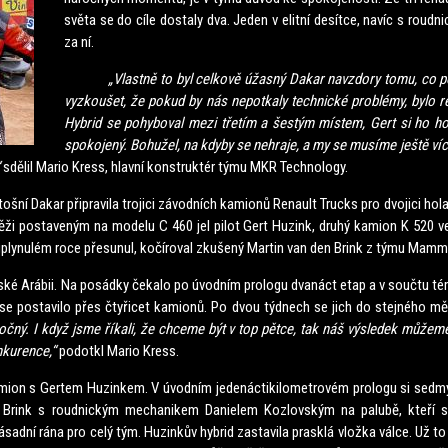
světa se do cíle dostaly dva. Jeden v elitní desítce, navíc s rou
za ní.
„Vlastně to byl celkově úžasný Dakar navzdory tomu, co potka
vyzkoušet, že pokud by nás nepotkaly technické problémy, bylo r
Hybrid se pohyboval mezi třetím a šestým místem, Gert si ho ho
spokojený. Bohužel, na kdyby se nehraje, a my se musíme ještě ví
sdělil Mario Kress, hlavní konstruktér týmu MKR Technology.
Dakar připravila trojici závodních kamionů Renault Trucks pro dvojici holan
ěži postaveným na modelu C 460 jel pilot Gert Huzink, druhý kamion K 520 ved
uplynulém roce přesunul, kočíroval zkušený Martin van den Brink z týmu Mamm
Arábii. Na posádky čekalo po úvodním prologu dvanáct etap a v součtu téměř
e postavilo přes čtyřicet kamionů. Po dvou týdnech se jich do stejného měst
ročný. I když jsme říkali, že chceme být v top pětce, tak náš výsledek můžem
nkurence,“
podotkl Mario Kress.
 s Gertem Huzinkem. V úvodním jedenáctikilometrovém prologu si sedmým m
den Brink s roudnickým mechanikem Danielem Kozlovským na palubě, kteří
zásadní rána pro celý tým. Huzinkův hybrid zastavila prasklá vložka válce. Už