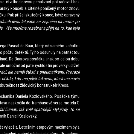
 se čtvrthodinovou penalizací pokračovat bez
arský kousek a citelně poničený motor znovu
íčku. Pak přišel skutečný konec, když opravený
edních dvou let jsme se zejména na motor po
le. Vše musíme rozebrat a přijít na to, kde byla
ega Pascal de Baar, který od samého začátku
 do počtu defektů. Ty ho odsunuly na patnáctou
ypínač. De Baarova posádka jinak po celou dobu
 ale umožnil od páté rychlostní prověrky udržet
ráci, ale neměl štěstí s pneumatikami. Prorazil
de někdo, kdo mu půjčí takovou, která mu navíc
skutečnost židovický konstruktér Kress.
chanika Daniela Kozlovského. Posádka týmu
tava naskočila do trambusové verze motelu C
l čumák, tak volil opatrnější styl jízdy. To se
nik Daniel Kozlovský.
t vylepšit. Letošním etapovým maximem byla
 zásadně změnil následující vývoj. Při jednom