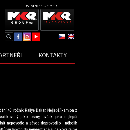
OSTATNÍ SEKCE MKR
ARTNEŘI
KONTAKTY
ZÓNA 2019
SEZÓNA 2018
ZÓNA 2016
SEZÓNA 2015
šní 43. ročník Rallye Dakar. Nejlepší kamion z
sifikovaný jako osmý, avšak jako nejlepší
lnit nepovedlo a závod doprovodilo i několik
tů vyslaných do nejprestižnější dálkové rallye