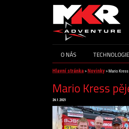
O NÁS
TECHNOLOGI
ČLENOVÉ TÝMU
JEZD
O TÝMU
Hlavní stránka
Novinky
>
>
Mario Kress
Mario Kress pěj
26.1.2021