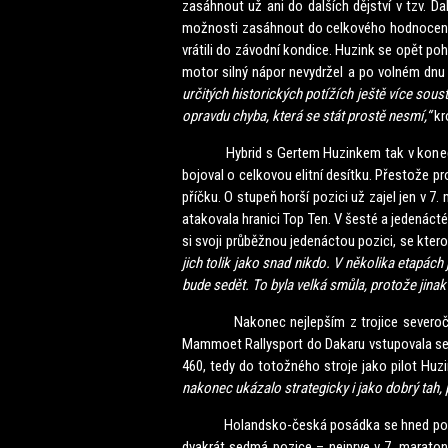
zasáhnout už ani do dalších dějství v tzv. 
možnosti zasáhnout do celkového hodnocení.
vrátili do závodní kondice. Huzink se opět po
motor silný nápor nevydržel a po volném dnu v
určitých historických potížích ještě více soust
opravdu chyba, která se stát prostě nesmí,“
kr
Hybrid s Gertem Huzinkem tak v konečné kla
bojoval o celkovou elitní desítku. Přestože p
příčku. O stupeň horší pozici už zajel jen v 
atakovala hranici Top Ten. V šesté a jedenácté
si svoji průběžnou jedenáctou pozici, se kte
jich tolik jako snad nikdo. V několika etapác
bude sedět. To byla velká smůla, protože jina
Nakonec nejlepším z trojice severočeskýc
Mammoet Rallysport do Dakaru vstupovala se
460, tedy do totožného stroje jako pilot Huz
nakonec ukázalo strategicky i jako dobrý tah, p
Holandsko-česká posádka se hned po 1. eta
dvakrát sedmá pozice – nejprve v 7. maratons