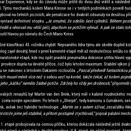
Dakar Experience, kdy se do závodu může ještě do dvou dnů vrátit a následně
 Týmu mechaniků kolem Maria Kresse se i v tvrdých podmínkách povedl hus
hyboval na čelních pozicích, ale penalizace ho dvakrát odsunuly na desátou př
ystavil definitivní stopku.
„Je smutné, že odešlo šest cylindrů. Během posl
ředili a věnovali mu větší péči, abychom se potížím vyhnuli. A pak se stalo toh
outil hlavou po návratu do Čech Mario Kress.
sifikaci 43. ročníku chyběl. Nepsaného lídra týmu ale skvěle doplnil kol
rolog zajel desátý, hned v první kamenité etapě měl až neskutečnou smůlu co
7. maratonské etapě, kde mu opět prasklá pneumatika dokonce utrhla hlavní v
 prověrce dojela na deváté příčce, což bylo letošní maximum. Stabilní výkon jí
rou se nakonec s letošním Dakarem rozloučila.
„Pascal předvedl fantastickou p
h jich musel měnit více než s sebou vezl na korbě, takže čekal, až kolem poje
k jeho „káčko“ nemělo žádné potíže. Zdržely ho vždy jen drobnosti,“
připomněl 
h renaultů byl Martin van den Brink, který měl v kabině roudnického me
 zcela novým speciálem. Po letech v „Sherpě“, tedy kamionu s čumákem, ses
ink, avšak bez hybridní technologie.
„Martin se s autem sžíval, zezačátku hleda
rotože jsme jeli stabilně, a přitom postupně zrychlovali,“
popsal palubní mecha
pě probojovala na osmou příčku, kterou dokázala následně ještě dvakrá
ké etapě a následně v deváté prověrce. V 8. etapě ale přišel moment, který