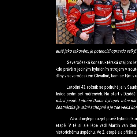
autě jako takovém, je potenciál opravdu velký,“
Severočeská konstruktérská stáj pro letošní 
kde právě s jediným hybridním strojem v sout
dílny v severočeském Chvalíně, kam se tým v 
Letošní 43. ročník se podruhé jel v Saudské 
tisíce sedm set měřených. Na start v Džiddě s
mluví jasně. Letošní Dakar byl opět velmi ná
šestnáctka je velmi schopná a je zde velká ko
Závod nejlépe rozjel právě hybridní kamion
etapě. V té si ale lépe vedl Martin van 
historickému úspěchu. Ve 2. etapě ale přišla 