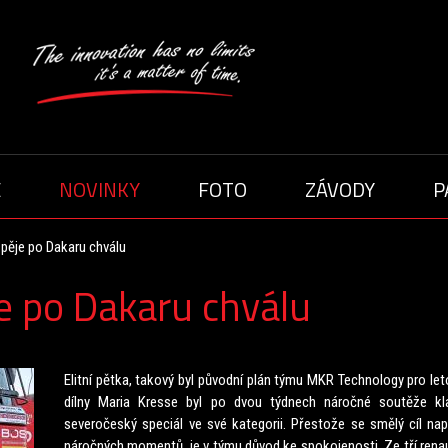
E
NOVINKY
FOTO
ZÁVODY
P
CI
SEZÓNA 2020
SE
SEZÓNA 2021
SEZÓNA 2015
 pěje po Dakaru chválu
SEZÓNA 2017
SE
e po Dakaru chválu
SEZÓNA 2014
Elitní pětka, takový byl původní plán týmu MKR Technology pro leto
dílny Maria Kresse byl po dvou týdnech náročné soutěže kla
severočeský speciál ve své kategorii. Přestože se smělý cíl nap
náročných momentů, je v týmu důvod ke spokojenosti. Ze tří renaul