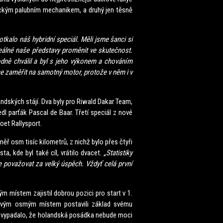
dnickým palubním mechanikem, a druhý jen těsně
lo náš hybridní speciál. Měli jsme šanci si
eálné naše představy proměnit ve skutečnost.
dně chválil a byl s jeho výkonem a chováním
ce zaměřit na samotný motor, protože v něm i v
dských stájí. Dva byly pro Riwald Dakar Team,
l parťák Pascal de Baar. Třetí speciál z nové
oet Rallysport.
 osm tisíc kilometrů, z nichž bylo přes čtyři
a, kde byl také cíl, vrátilo dvacet.
„Statistiky
e považovat za velký úspěch. Vždyť celá první
ístem zajistil dobrou pozici pro start v 1.
 svým osmým místem postavili základ svému
 to vypadalo, že holandská posádka nebude moci