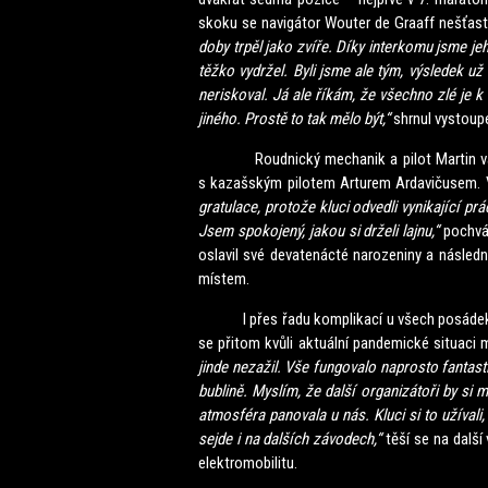
skoku se navigátor Wouter de Graaff nešťastn
doby trpěl jako zvíře. Díky interkomu jsme jeho
těžko vydržel. Byli jsme ale tým, výsledek už 
neriskoval. Já ale říkám, že všechno zlé je 
jiného. Prostě to tak mělo být,“
shrnul vystoup
Roudnický mechanik a pilot Martin van den
s kazašským pilotem Arturem Ardavičusem. Va
gratulace, protože kluci odvedli vynikající pr
Jsem spokojený, jakou si drželi lajnu,“
pochvá
oslavil své devatenácté narozeniny a následn
místem.
I přes řadu komplikací u všech posádek sko
se přitom kvůli aktuální pandemické situaci 
jinde nezažil. Vše fungovalo naprosto fantasti
bublině. Myslím, že další organizátoři by si mo
atmosféra panovala u nás. Kluci si to užívali,
sejde i na dalších závodech,“
těší se na dalš
elektromobilitu.