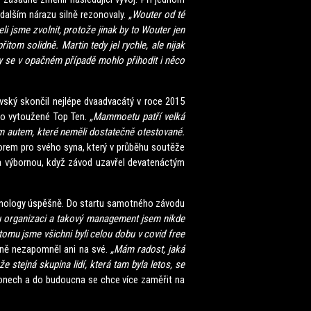
 dalším nárazu silně rezonovaly.
„Wouter od té
eli jsme zvolnit, protože jinak by to Wouter jen
itom solidně. Martin tedy jel rychle, ale nijak
by se v opačném případě mohlo přihodit i něco
ký skončil nejlépe dvaadvacátý v roce 2015
 do vytoužené Top Ten.
„Mammoetu patří velká
ovým autem, které neměli dostatečně otestované.
zorem pro svého syna, který v průběhu soutěže
 na výbornou, když závod uzavřel devatenáctým
hnology úspěšně. Do startu samotného závodu
 organizaci a takový management jsem nikde
 tomu jsme všichni byli celou dobu v covid free
asně nezapomněl ani na své.
„Mám radost, jaká
e stejná skupina lidí, která tam byla letos, se
mionech a do budoucna se chce více zaměřit na