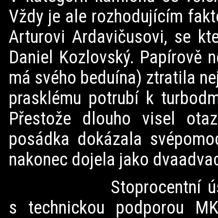
Vždy je ale rozhodujícím fak
Arturovi Ardavičusovi, se kt
Daniel Kozlovský. Papírově n
má svého beduína) ztratila ne
prasklému potrubí k turbod
Přestože dlouho visel otaz
posádka dokázala svépomocí
nakonec dojela jako dvaadva
Stoprocentní úspěšnos
s technickou podporou MKR