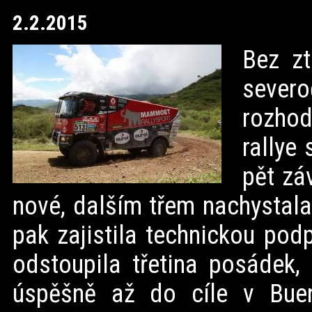
2.2.2015
Bez zt
sever
rozhod
rallye
pět zá
nové, dalším třem nachystala
pak zajistila technickou pod
odstoupila třetina posádek,
úspěšně až do cíle v Buen