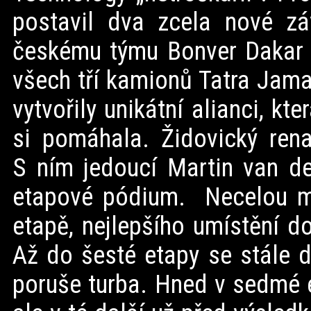
postavil dva zcela nové z
českému týmu Bonver Dakar P
všech tří kamionů Tatra Ja
vytvořily unikátní alianci, k
si pomáhala. Židovický rena
S ním jedoucí Martin van de
etapové pódium. Necelou min
etapě, nejlepšího umístění d
Až do šesté etapy se stále d
poruše turba. Hned v sedmé 