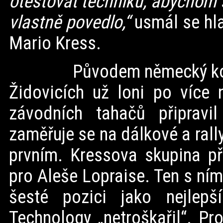
otestovat techniku, abychom s
vlastně povedlo,“
usmál se hl
Mario Kress.
Původem německý konstrukt
Židovicích už loni po více 
závodních tahačů připravi
zaměřuje se na dálkové a rall
prvním. Kressova skupina př
pro Aleše Lopraise. Ten s ní
šesté pozici jako nejlep
Technology „netroškařil“. P