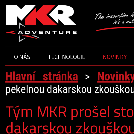
O NÁS
TECHNOLOGIE
NOVINKY
ČLENOVÉ TÝMU
JEZDCI
Hlavní stránka
Novink
O TÝMU
>
pekelnou dakarskou zkouško
Tým MKR prošel sto
dakarskou zkouško