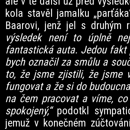
ale v té další už před výsle
kola stavěl jamalku „parťák
Baarovi, jenž jel s druhým 
výsledek není to úplně nejd
fantastická auta. Jedou fakt
bych označil za smůlu a souč
to, že jsme zjistili, že jsm
fungovat a že si do budoucna
na čem pracovat a víme, co 
spokojený,“
podotkl sympatic
jemuž v konečném zúčtování 