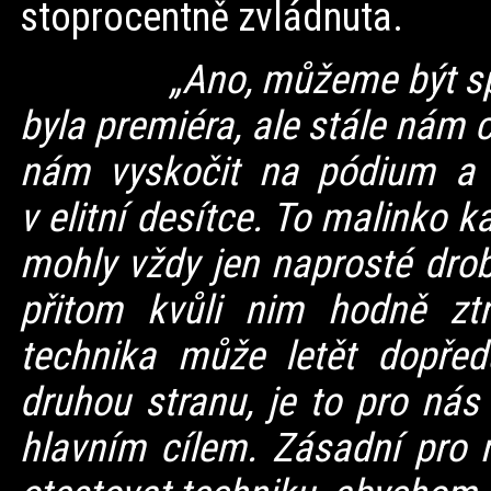
stoprocentně zvládnuta.
„Ano, můžeme být s
byla premiéra, ale stále nám 
nám vyskočit na pódium a 
v elitní desítce. To malinko k
mohly vždy jen naprosté drobn
přitom kvůli nim hodně ztr
technika může letět dopřed
druhou stranu, je to pro nás
hlavním cílem. Zásadní pro 