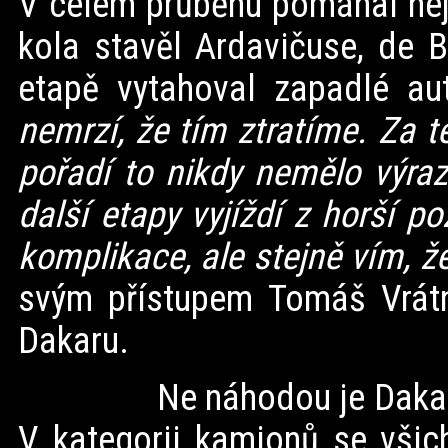
V celém průběhu pomáhal nej
kola stavěl Ardavičuse, de 
etapě vytahoval zapadlé a
nemrzí, že tím ztratíme. Za t
pořadí to nikdy nemělo výrazn
další etapy vyjíždí z horší 
komplikace, ale stejně vím, že
svým přístupem Tomáš Vrátný
Dakaru.
Ne náhodou je Dakar označ
V kategorii kamionů se všic