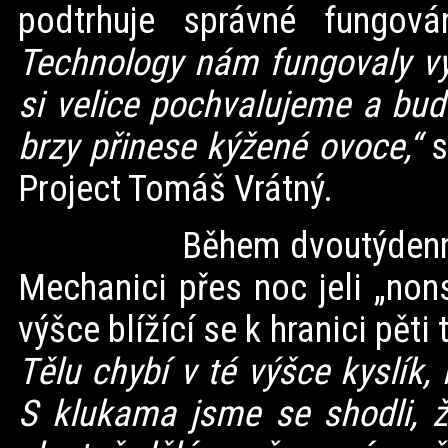
podtrhuje správné fungov
Technology nám fungovaly v
si velice pochvalujeme a bu
brzy přinese kýžené ovoce,“
s
Project Tomáš Vrátný.
Během dvoutýdenního ma
Mechanici přes noc jeli „nons
výšce blížící se k hranici pět
Tělu chybí v té výšce kyslík,
S klukama jsme se shodli, ž