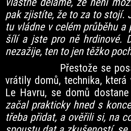
vlastně děláme, že není možn
pak zjistíte, že to za to stojí
tu vládne v celém průběhu a 
šílí a jste pro ně hrdinové.
nezažije, ten to jen těžko poc
Přestože se posádky a
vrátily domů, technika, kter
Le Havru, se domů dostan
začal prakticky hned s koncem
třeba přidat, a ověřili si, na
spoustu dat a zkušeností, se