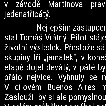
v závodě Martinova prav
jedenatřicátý.
Nejlepším zástupcem zmí
stal Tomáš Vrátný. Pilot stáj
životní výsledek. Přestože s
skupiny tří „jamalek“, v kon
etapě dojel devátý, v páté by
přálo nejvíce. Vyhnuly se 
V cílovém Buenos Aires mu
Zasloužil by si ale pomyslnou