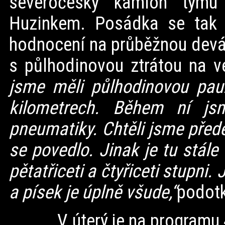
severočeský kamion týmu
Huzinkem. Posádka se tak d
hodnocení na průběžnou devát
s půlhodinovou ztrátou na
jsme měli půlhodinovou pau
kilometrech. Během ní jsm
pneumatiky. Chtěli jsme před
se povedlo. Jinak je tu stále
pětatřiceti a čtyřiceti stupni
a písek je úplně všude,“
podotk
V úterý je na programu 4.