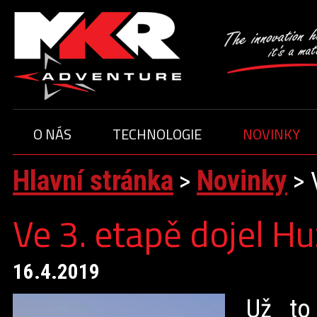
O NÁS
TECHNOLOGIE
NOVINKY
ČLENOVÉ TÝMU
JEZDCI
Hlavní stránka
Novinky
O TÝMU
>
>
Ve 3. etapě dojel Hu
16.4.2019
Už to