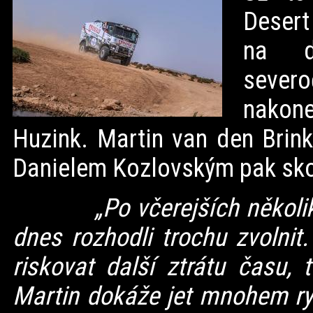
Deser
na d
sever
nakone
Huzink. Martin van den Bri
Danielem Kozlovským pak skon
„Po včerejších někol
dnes rozhodli trochu zvolnit
riskovat další ztrátu času,
Martin dokáže jet mnohem ryc