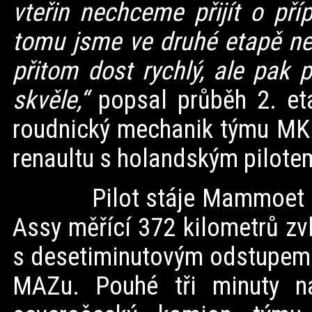
vteřin nechceme přijít o pří
tomu jsme ve druhé etapě ne
přitom dost rychlý, ale pak p
skvěle,“
popsal průběh 2. et
roudnický mechanik týmu MKR
renaultu s holandským pilote
Pilot stáje Mammoet Rall
Assy měřící 372 kilometrů zv
s desetiminutovým odstupem 
MAZu. Pouhé tři minuty na