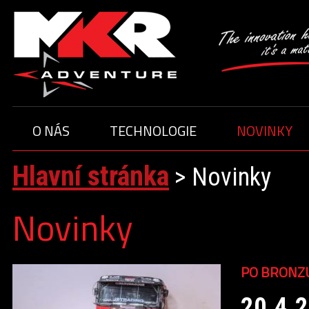
O NÁS
TECHNOLOGIE
NOVINKY
ČLENOVÉ TÝMU
JEZDCI
Hlavní stránka
O TÝMU
>
Novinky
Novinky
PO BRONZU
20.4.