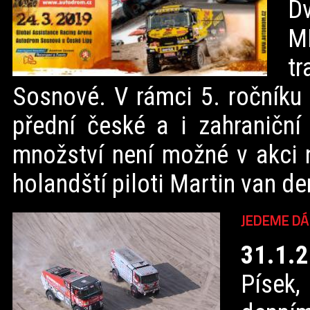
D
M
tr
Sosnové. V rámci 5. ročníku 
přední české a i zahraniční
množství není možné v akci n
holandští piloti Martin van de
JEDEME DÁ
31.1.
Písek,