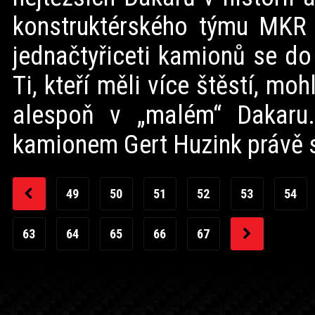
konstruktérského týmu MKR T
jednačtyřiceti kamionů se do
Ti, kteří měli více štěstí, m
alespoň v „malém“ Dakaru.
kamionem Gert Huzink právě s
49
50
51
52
53
54
63
64
65
66
67