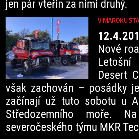
jen pár vteřin za nimi druhý.
V MAROKU STA
12.4.20
Nové roa
Letošní
Desert C
však zachován – posádky je
začínají už tuto sobotu u A
Středozemního moře. N
severočeského týmu MKR Tec