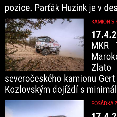
pozice. Parťák Huzink je v des
KAMION S 
17.4.
MKR T
Maroko
Zlato
severočeského kamionu Gert 
Kozlovským dojíždí s minimální
POSÁDKA Z
17.4.