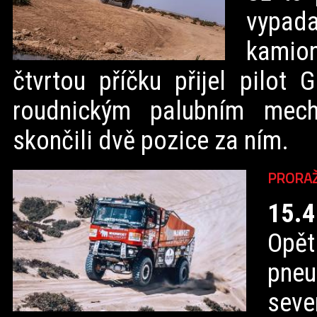
vypada
kamio
čtvrtou příčku přijel pilot
roudnickým palubním mec
skončili dvě pozice za ním.
PRORAŽ
15.4
Opět
pne
sev