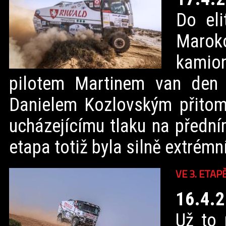
Do eli
Marok
kamion
pilotem Martinem van den
Danielem Kozlovským přitom 
ucházejícímu tlaku na předním
etapa totiž byla silně extrémn
VE 3. ETAP
16.4.
Už to 