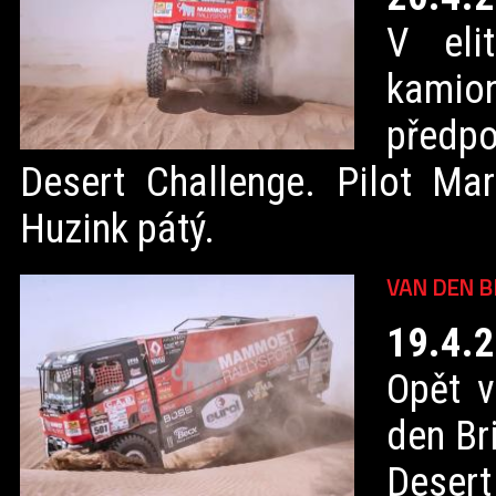
V eli
kami
předpo
Desert Challenge. Pilot Mar
Huzink pátý.
VAN DEN B
19.4.
Opět v
den Br
Desert