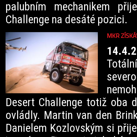
palubním mechanikem přij
Challenge na desáté pozici.
MKR ZÍSKÁ
14.4.
Totál
sever
nemoh
Desert Challenge totiž oba 
ovládly. Martin van den Bri
Danielem Kozlovským si přijel