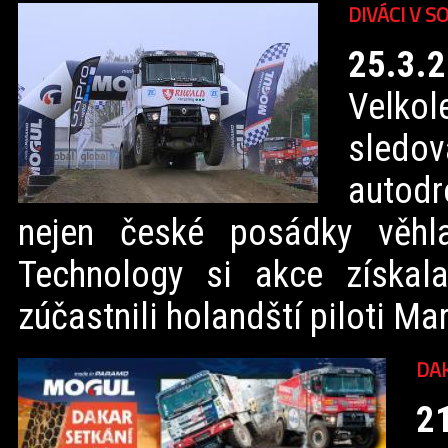
DIVÁCI V 
25.3.
Velko
sledov
autodr
nejen české posádky věhl
Technology si akce získala
zúčastnili holandští piloti Ma
DA
2